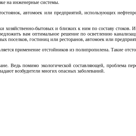
зке на инженерные системы.
тостоянок, автомоек или предприятий, использующих нефтепр
и хозяйственно-бытовых и близких к ним по составу стоков. И
едложить вам оптимальное решение по осветлению канализаци
ных поселков, гостиниц или ресторанов, автомоек или предпри
ется применение отстойников из полипропилена. Такие отсто
ране. Ведь помимо экологической составляющей, проблема пер
опадают возбудители многих опасных заболеваний.