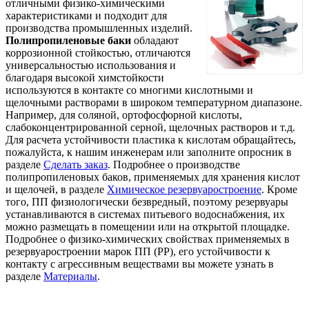
отличными физико-химическими
характеристиками и подходит для
производства промышленных изделий.
Полипропиленовые баки
обладают
коррозионной стойкостью, отличаются
универсальностью использования и
благодаря высокой химстойкости
используются в контакте со многими кислотными и
щелочными растворами в широком температурном диапазоне.
Например, для соляной, ортофосфорной кислоты,
слабоконцентрированной серной, щелочных растворов и т.д.
Для расчета устойчивости пластика к кислотам обращайтесь,
пожалуйста, к нашим инженерам или заполните опросник в
разделе
Сделать заказ
. Подробнее о производстве
полипропиленовых баков, применяемых для хранения кислот
и щелочей, в разделе
Химическое резервуаростроение
. Кроме
того, ПП физиологически безвредный, поэтому резервуары
устанавливаются в системах питьевого водоснабжения, их
можно размещать в помещении или на открытой площадке.
Подробнее о физико-химических свойствах применяемых в
резервуаростроении марок ПП (PP), его устойчивости к
контакту с агрессивным веществами вы можете узнать в
разделе
Материалы
.