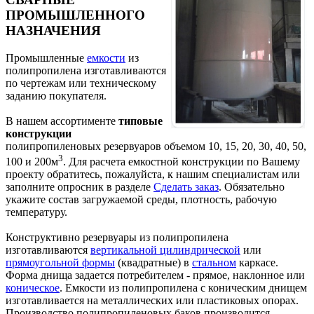
ПРОМЫШЛЕННОГО
НАЗНАЧЕНИЯ
Промышленные
емкости
из
полипропилена изготавливаются
по чертежам или техническому
заданию покупателя.
В нашем ассортименте
типовые
конструкции
полипропиленовых резервуаров объемом 10, 15, 20, 30, 40, 50,
3
100 и 200м
. Для расчета емкостной конструкции по Вашему
проекту обратитесь, пожалуйста, к нашим специалистам или
заполните опросник в разделе
Сделать заказ
. Обязательно
укажите состав загружаемой среды, плотность, рабочую
температуру.
Конструктивно резервуары из полипропилена
изготавливаются
вертикальной цилиндрической
или
прямоугольной формы
(квадратные) в
стальном
каркасе.
Форма днища задается потребителем - прямое, наклонное или
коническое
. Емкости из полипропилена с коническим днищем
изготавливается на металлических или пластиковых опорах.
Производство полипропиленовых баков производится