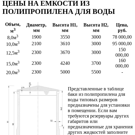
ЦЕНЫ НА ЕМКОСТИ ИЗ
ПОЛИПРОПИЛЕНА ДЛЯ ВОДЫ
Объем,
Диаметр,
Высота Н1,
Высота Н2,
Цена,
3
мм
мм
мм
руб.
м
3
1900
3550
3000
78 000,00
8,0м
3
2100
3610
3000
95 000,00
10,0м
150
3
2300
3670
3000
12,5м
000,00
160
3
2300
4240
3700
15,0м
000,00
3
2300
5000
5500
-
20,0м
Представленные в таблице
баки из полипропилена для
воды типовых размеров
предназначены для установки
в помещении. Если вам
требуются резервуары других
габаритов или
предназначенные для хранения
других жидкостей заполните